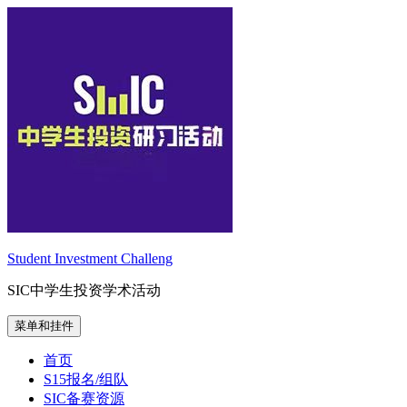
跳
至
内
容
Student Investment Challeng
SIC中学生投资学术活动
菜单和挂件
首页
S15报名/组队
SIC备赛资源