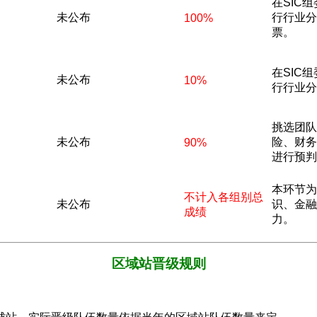
在SIC
未公布
行行业分
100%
票。
在SIC
未公布
10%
行行业分
挑选团队
未公布
险、财务
90%
进行预判
本环节为
不计入各组别总
未公布
识、金融
成绩
力。
区域站晋级规则