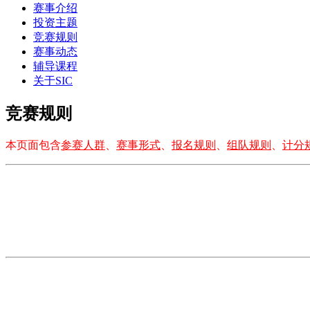
赛事介绍
投资主题
竞赛规则
赛事动态
辅导课程
关于SIC
竞赛规则
本页面包含
参赛人群
、
赛事形式
、
报名规则
、
组队规则
、
计分