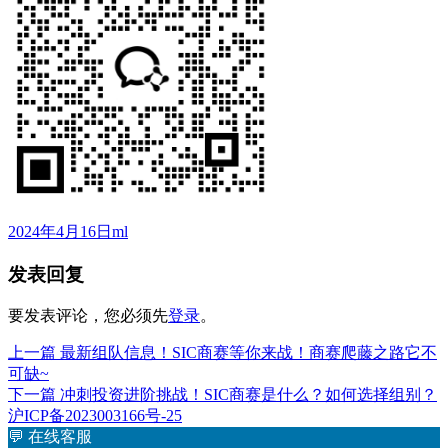
发
作
2024年4月16日
ml
布
者
发表回复
于
要发表评论，您必须先
登录
。
上
上一篇
最新组队信息！SIC商赛等你来战！商赛爬藤之路它不
文
篇
可缺~
章
文
下
下一篇
冲刺投资进阶挑战！SIC商赛是什么？如何选择组别？
章：
篇
沪ICP备2023003166号-25
导
文
💬
在线客服