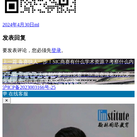
发
作
2024年4月30日
ml
布
者
发表回复
于
要发表评论，您必须先
登录
。
上
上一篇
备赛快人一步！SIC商赛有什么学术资源？考察什么内
文
篇
容？
章
文
下
下一篇
金融专业大佬都在参加的竞赛！SIC商赛报名方式/竞
章：
篇
赛规则/组别设置/赛事内容一文详解
导
文
沪ICP备2023003166号-25
航
章：
💬
在线客服
✕