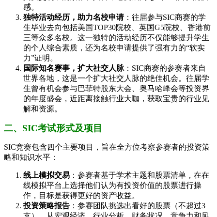
感。
独特活动经历，助力名校申请
：往届参与SIC商赛的学
生毕业去向包括美国TOP30院校、英国G5院校、香港前
三等众多名校。这一独特的活动经历不仅能够提升学生
的个人综合素质，还为名校申请提供了强有力的“软实
力”证明。
国际知名赛事，扩大社交人脉
：SIC商赛的参赛者来自
世界各地，这是一个扩大社交人脉的绝佳机会。往届学
生曾有机会参与巴菲特股东大会、奥马哈峰会等投资界
的年度盛会，近距离接触行业大咖，获取宝贵的行业见
解和资源。
二、SIC考试形式及项目
SIC竞赛包含四个主要项目，旨在全方位考察参赛者的投资策
略和知识水平：
线上模拟交易
：参赛者基于学术主题和股票清单，在在
线模拟平台上选择他们认为有投资价值的股票进行操
作，目标是获得更好的资产收益。
投资策略报告
：参赛团队挑选出看好的股票（不超过3
支），从宏观经济、行业分析、财务状况、竞争力和风