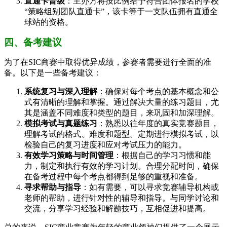
直通卡晋级
：主办方将按比例给予符合团体报名的学校
“策略组别团队直通卡”，该卡等于一支队伍拥有直通全
球站的资格。
四、备考建议
为了在SIC商赛中取得优异成绩，参赛者需要进行全面的准
备。以下是一些备考建议：
系统复习与深入理解
：确保对每个考点的基本概念和公
式有清晰的理解和掌握。通过解决大量的练习题目，尤
其是涵盖不同难度和类型的题目，来巩固和加深理解。
模拟考试与真题练习
：熟悉以往年度的真实竞赛题目，
理解考试的格式、难度和题型。定期进行模拟考试，以
检验自己的复习进度和应对考试压力的能力。
有效学习策略与时间管理
：根据自己的学习习惯和能
力，制定和执行有效的学习计划。合理分配时间，确保
在备考过程中每个考点都得到足够的重视和准备。
寻求帮助与指导
：如有需要，可以寻求竞赛辅导机构或
老师的帮助，进行针对性的辅导和指导。与同学讨论和
交流，分享学习经验和解题技巧，互相促进和提高。