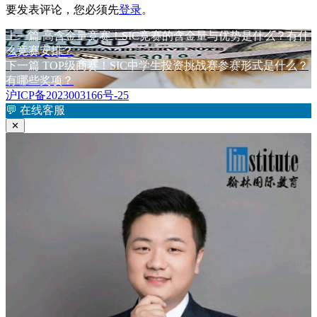
要发表评论，您必须先
登录
。
上
上一篇
高含金量竞赛！SIC竞赛的含金量与优势是什么？有什
文
篇
么竞赛安排？
章
文
下
下一篇
TOP级商赛！SIC中学生投资挑战赛参赛形式是什么？
章：
篇
有哪些奖项？
导
文
沪ICP备2023003166号-25
航
章：
💬
在线客服
✕