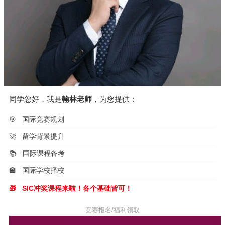
同学您好，我是
翰林老师
，为您提供：
🎯
国际竞赛规划
🚀
留学背景提升
📚
国际课程备考
🏫
国际学校择校
🎁
SIC冲奖课程来啦！各个基础皆可！
竞赛报名/福利领取