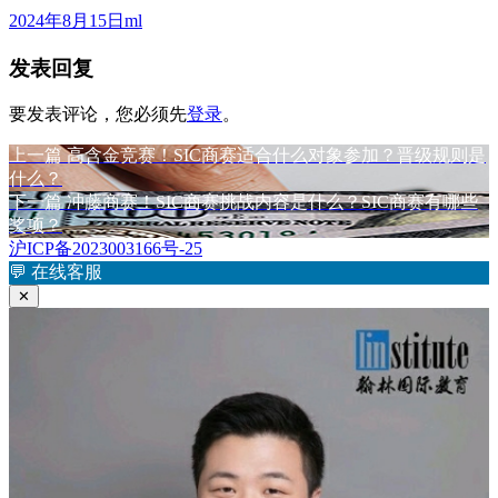
发
作
2024年8月15日
ml
布
者
发表回复
于
要发表评论，您必须先
登录
。
上
上一篇
高含金竞赛！SIC商赛适合什么对象参加？晋级规则是
文
篇
什么？
章
文
下
下一篇
冲藤商赛！SIC商赛挑战内容是什么？SIC商赛有哪些
章：
篇
奖项？
导
文
沪ICP备2023003166号-25
航
章：
💬
在线客服
✕