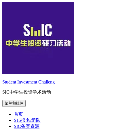
跳
至
内
容
Student Investment Challeng
SIC中学生投资学术活动
菜单和挂件
首页
S15报名/组队
SIC备赛资源