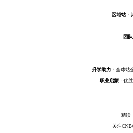
区域站
：
团队
升学助力
：全球站金
职业启蒙
：优胜
精读
关注CN