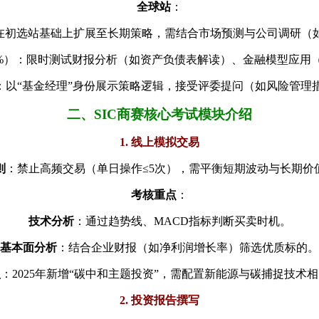
全球站
：
：在初选站基础上扩展至长期策略，需结合市场预测与公司调研（如
Z（10%）：限时测试财报分析（如资产负债表解读）、金融模型应用
）：以“基金经理”身份展示策略逻辑，接受评委提问（如风险管理
二、SIC商赛核心考试模块介绍
1. 线上模拟交易
则
：禁止高频交易（单日操作≤5次），需平衡短期波动与长期价
考核重点
：
技术分析
：通过趋势线、MACD指标判断买卖时机。
基本面分析
：结合企业财报（如净利润增长率）筛选优质标的。
型
：2025年新增“碳中和主题投资”，需配置新能源与碳捕捉技术
2. 投资报告撰写