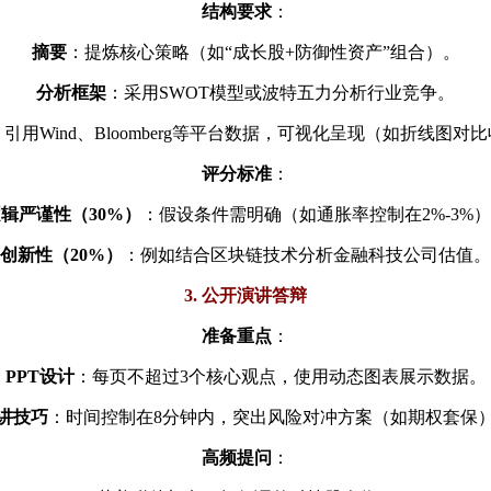
结构要求
：
摘要
：提炼核心策略（如“成长股+防御性资产”组合）。
分析框架
：采用SWOT模型或波特五力分析行业竞争。
：引用Wind、Bloomberg等平台数据，可视化呈现（如折线图对
评分标准
：
辑严谨性（30%）
：假设条件需明确（如通胀率控制在2%-3%
创新性（20%）
：例如结合区块链技术分析金融科技公司估值。
3. 公开演讲答辩
准备重点
：
PPT设计
：每页不超过3个核心观点，使用动态图表展示数据。
讲技巧
：时间控制在8分钟内，突出风险对冲方案（如期权套保
高频提问
：