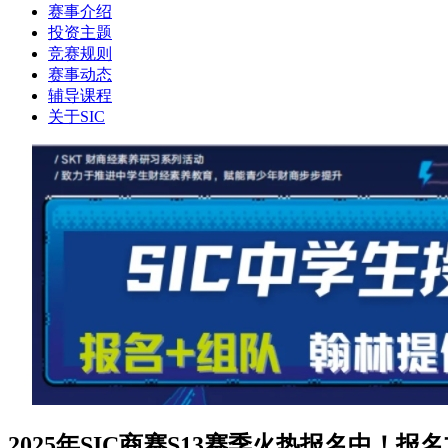
赛事介绍
投资主题
竞赛规则
赛事动态
辅导课程
关于SIC
2025年SIC商赛S13赛季火热报名中！