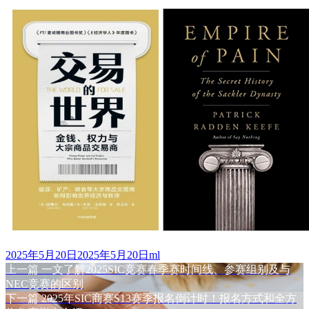
发
作
2025年5月20日
2025年5月20日
ml
布
上
者
上一篇
一文了解2025SIC竞赛春季赛时间线、参赛组别及与
文
于
篇
NEC竞赛的区别
章
文
下
下一篇
2025年SIC商赛S13赛季报名倒计时！报名方式和全方