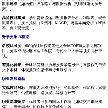
数学建模（如均值回归策略）与数据分析（彭博终端同源数
据）。
高阶技能掌握
：学生需熟练运用财务报表分析（利润表、现金
流量表）、技术指标（K线图、MACD）与基本面分析（PE比
率、自由现金流）。
升学竞争力塑造
名校认可度
：60%的往届获奖者进入全球TOP30大学商科项
目，赛事成绩受麻省理工学院、哥伦比亚大学等顶尖高校重
视。
差异化背景
：全球站答辩经历与投资策略报告可直接作为申请
文书素材，体现批判性思维与行业洞察力。
职业发展奠基
实战技能对标
：赛事内容模拟投行、私募基金工作流程，涵盖
行业研究、估值建模、路演展示等核心环节。
职业网络拓展
：优胜者可参与国际工作坊（如碳交易市场建
模），与全球学生协作解决复杂商业问题。