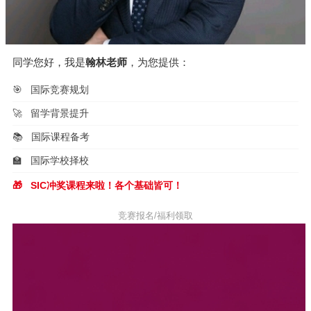
同学您好，我是
翰林老师
，为您提供：
🎯
国际竞赛规划
🚀
留学背景提升
📚
国际课程备考
🏫
国际学校择校
🎁
SIC冲奖课程来啦！各个基础皆可！
竞赛报名/福利领取