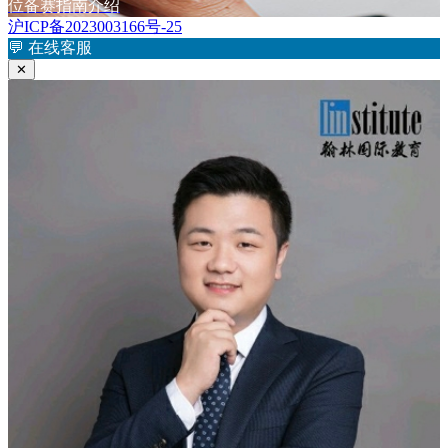
章：
篇
位备赛指南介绍
导
文
沪ICP备2023003166号-25
航
章：
💬
在线客服
✕