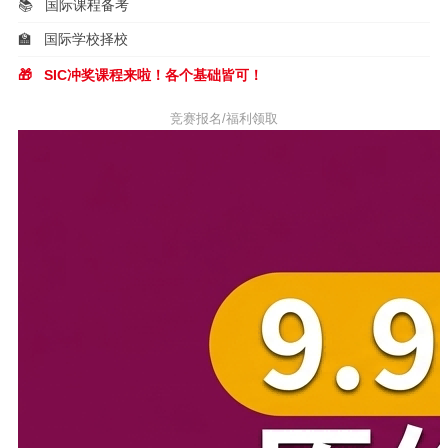
📚
国际课程备考
🏫
国际学校择校
🎁
SIC冲奖课程来啦！各个基础皆可！
竞赛报名/福利领取