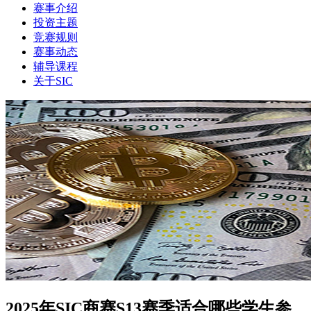
赛事介绍
投资主题
竞赛规则
赛事动态
辅导课程
关于SIC
2025年SIC商赛S13赛季适合哪些学生参