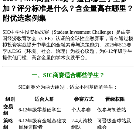
加？评分标准是什么？含金量高在哪里？
附优选案例集
SIC中学生投资挑战赛（Student Investment Challenge）是由美
国经济教育学会（CEE）认证的全球性金融赛事，旨在通过模
拟投资实战提升中学生的金融素养与决策能力。2025年S13赛
季以ESG（环境、社会、治理）为核心议题，为6-12年级学生
提供低门槛、高含金量的学术实践平台。
一、SIC商赛适合哪些学生？
SIC商赛分为两大组别，适应不同基础的学生：
​组别​
​适合人群​
​参赛方式​
​晋级权限​
​交易
6-12年级零基础学生
个人参赛
仅参与初选站
组​
​策略
6-12年级有金融基础或
2-4人跨校
可晋级全球站及
组​
目标进阶者
组队
峰会