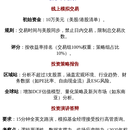
​线上模拟交易​
​初始资金​
​：10万美元（美股/港股清单）。
​规则​
​：交易时间与美股同步，禁止日内交易，限制总交易次
数。
​评分​
​：按收益率排名（交易组100%权重；策略组占比
10%）。
​投资策略报告​
​区域站​
​：分析不超过3支股票，涵盖宏观环境、行业趋势、财
务数据（如PE比率、自由现金流）及ESG风险。
​全球站​
​：增加DCF估值模型、量化策略及新兴市场（如东南
亚）分析。
​投资演讲答辩​
​要求​
​：15分钟全英文路演，模拟基金经理接受投行高管质询。
​考察点​
​：逻辑严谨性、数据支撑力、临场应变能力（2025年权