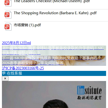
发
作
2025年8月12日
ml
布
上
者
上一篇
90% SIC商赛全球站选手被藤校录取的升学密码！SIC
文
于
篇
十大经典题型是什么？
章
文
下
下一篇
SIC中学生投资挑战赛为何如此受欢迎？赛事内容？
章：
篇
2026赛季赛程安排？附常见问题解答
导
文
沪ICP备2023003166号-25
航
章：
💬
在线客服
✕