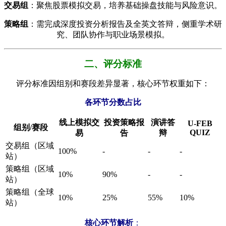
​交易组​
​：聚焦股票模拟交易，培养基础操盘技能与风险意识。
​策略组​
​：需完成深度投资分析报告及全英文答辩，侧重学术研
究、团队协作与职业场景模拟。
二、评分标准
评分标准因组别和赛段差异显著，核心环节权重如下：
各环节分数占比​
​线上模拟交
​投资策略报
​演讲答
​U-FEB
​组别/赛段​
QUIZ​
易​
告​
辩​
交易组（区域
100%
-
-
-
站）
策略组（区域
10%
90%
-
-
站）
策略组（全球
10%
25%
55%
10%
站）
​核心环节解析​
​：