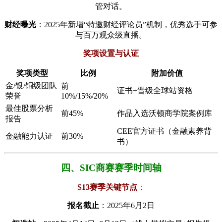
管对话。
​财经曝光​
​：2025年新增“特邀财经评论员”机制，优秀选手可参
与百万观众级直播。
​奖项设置与认证​
​奖项类型​
​比例​
​附加价值​
金/银/铜级团队
前
证书+晋级全球站资格
荣誉
10%/15%/20%
最佳股票分析
前45%
作品入选沃顿商学院案例库
报告
CEE官方证书（金融素养背
金融能力认证
前30%
书）
四、SIC商赛赛季时间轴
​S13赛季关键节点​
​：
​报名截止​
​：2025年6月2日