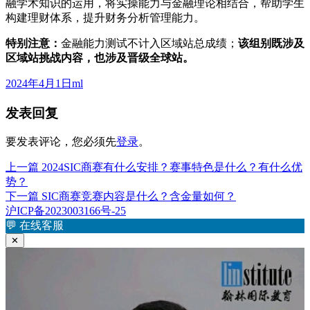
融学术知识的运用，将实操能力与金融理论相结合，帮助学生
构建理财体系，提升财务分析管理能力。
特别注意：
金融能力测试不计入区域站总成绩；
该组别既涉及
区域站挑战内容，也涉及晋级全球站。
发
作
2024年4月1日
ml
布
者
发表回复
于
要发表评论，您必须先
登录
。
上
上一篇
2024SIC商赛有什么安排？赛事特色是什么？有什么优
文
篇
势？
章
文
下
下一篇
SIC商赛竞赛内容是什么？含金量如何？
章：
篇
沪ICP备2023003166号-25
导
文
💬
在线客服
航
章：
✕