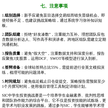
七、注意事项
1.
​组别选择​
​：新手应避免盲目选择交易组而错失晋级机会。即
使经验不足，也建议挑战策略组，通过系统学习弥补知识短
板。
2.
​团队组建​
​：拒绝“好友凑数”，注重能力互补。理想团队应包
含数据分析达人、写作高手和演讲者。跨地区组队需建立定期
沟通机制。
3.
​报告质量​
​：避免“假大空”，注重数据支持和深度分析。报告
应聚焦3支股票，运用DCF、SWOT等模型进行深入剖析。
4.
​答辩准备​
​：全球站答辩占比55%，需提前进行全英文模拟演
练，梳理可能的问题清单。
5.
​时间规划​
​：避免临近截止日仓促提交。策略报告需预留至少
1个月撰写时间，使用项目管理工具制定详细计划。
SIC中学生投资挑战赛是一个培养学生金融素养、批判性思维
和团队协作能力的综合平台。它不仅是投资技能的试炼场，更
是学术与职业发展的跳板。通过参与SIC，学生能够将学术理