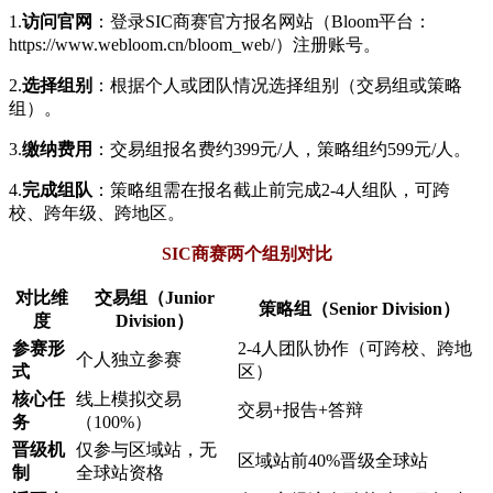
1.
​访问官网​
​：登录SIC商赛官方报名网站（Bloom平台：
https://www.webloom.cn/bloom_web/
）注册账号。
2.
​选择组别​
​：根据个人或团队情况选择组别（交易组或策略
组）。
3.
​缴纳费用​
​：交易组报名费约399元/人，策略组约599元/人。
4.
​完成组队​
​：策略组需在报名截止前完成2-4人组队，可跨
校、跨年级、跨地区。
SIC商赛两个组别对比
​对比维
​交易组（Junior
​策略组（Senior Division）​
度​
Division）​
​参赛形
2-4人团队协作（可跨校、跨地
个人独立参赛
式​
区）
​核心任
线上模拟交易
交易+报告+答辩
务​
（100%）
​晋级机
仅参与区域站，无
区域站前40%晋级全球站
制​
全球站资格