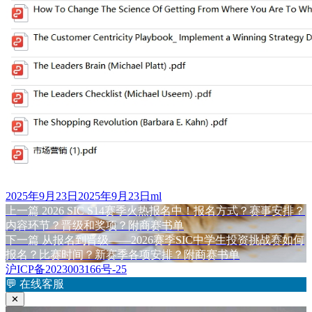
发
作
2025年9月23日
2025年9月23日
ml
布
上
者
上一篇
2026 SIC S14赛季火热报名中！报名方式？赛事安排？
文
于
篇
内容环节？晋级和奖项？附商赛书单
章
文
下
下一篇
从报名到晋级——2026赛季SIC中学生投资挑战赛如何
章：
篇
报名？比赛时间？新赛季各项安排？附商赛书单
导
文
沪ICP备2023003166号-25
航
章：
💬
在线客服
✕