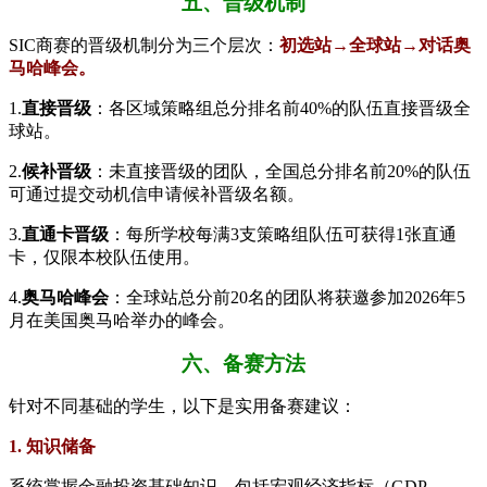
五、晋级机制
SIC商赛的晋级机制分为三个层次：
初选站→全球站→对话奥
马哈峰会。
1.
​直接晋级​
​：各区域策略组总分排名前40%的队伍直接晋级全
球站。
2.
​候补晋级​
​：未直接晋级的团队，全国总分排名前20%的队伍
可通过提交动机信申请候补晋级名额。
3.
​直通卡晋级​
​：每所学校每满3支策略组队伍可获得1张直通
卡，仅限本校队伍使用。
4.
​奥马哈峰会​
​：全球站总分前20名的团队将获邀参加2026年5
月在美国奥马哈举办的峰会。
六、备赛方法
针对不同基础的学生，以下是实用备赛建议：
1. 知识储备
系统掌握金融投资基础知识，包括宏观经济指标（GDP、