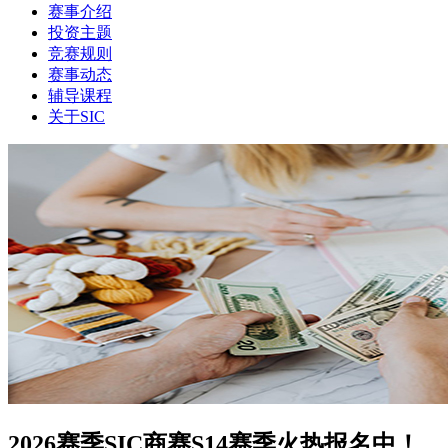
赛事介绍
投资主题
竞赛规则
赛事动态
辅导课程
关于SIC
2026赛季SIC商赛S14赛季火热报名中！