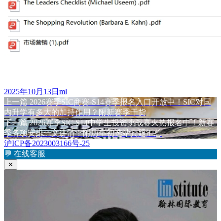
发
作
2025年10月13日
ml
布
上
者
上一篇
2026赛季SIC商赛-S14赛季报名入口开放中！SIC对国
文
于
篇
内升学有多大的加持作用？附新赛季干货
章
文
下
下一篇
2026赛季SIC S14中学生投资挑战赛火热报名中！新赛
章：
篇
季各项安排一文讲清！附历年初选站真题汇总
导
文
沪ICP备2023003166号-25
航
章：
💬
在线客服
✕