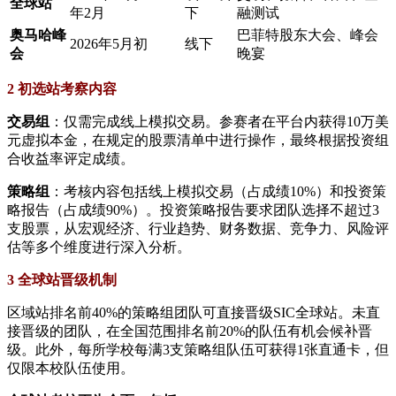
​全球站​
年2月
下
融测试
​奥马哈峰
巴菲特股东大会、峰会
2026年5月初
线下
会​
晚宴
2 初选站考察内容
​交易组​
​：仅需完成线上模拟交易。参赛者在平台内获得10万美
元虚拟本金，在规定的股票清单中进行操作，最终根据投资组
合收益率评定成绩。
​策略组​
​：考核内容包括线上模拟交易（占成绩10%）和投资策
略报告（占成绩90%）。投资策略报告要求团队选择不超过3
支股票，从宏观经济、行业趋势、财务数据、竞争力、风险评
估等多个维度进行深入分析。
3 全球站晋级机制
区域站排名前40%的策略组团队可直接晋级SIC全球站。未直
接晋级的团队，在全国范围排名前20%的队伍有机会候补晋
级。此外，每所学校每满3支策略组队伍可获得1张直通卡，但
仅限本校队伍使用。