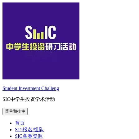
跳
至
内
容
Student Investment Challeng
SIC中学生投资学术活动
菜单和挂件
首页
S15报名/组队
SIC备赛资源