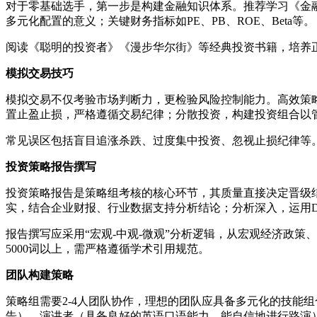
对于零基础选手，第一步是构建金融知识体系。推荐学习《金
多元化配置的意义；关键财务指标如PE、PB、ROE、Beta等。
阅读《聪明的投资者》《漫步华尔街》等经典投资书籍，培养正确的
模拟交易技巧
模拟交易不仅考验市场判断力，更检验风险控制能力。高效策略
置止盈止损，严格遵循交易纪律；分散投资，构建投资组合以管
常见误区包括盲目追涨杀跌、过度集中投资、忽视止损纪律等
投资策略报告撰写
投资策略报告是策略组考核的核心环节，其质量直接决定晋级
实，结合企业财报、行业数据支持分析结论；分析深入，运用D
报告撰写应采用“宏观-中观-微观”分析逻辑，从宏观经济政
5000词以上，需严格遵循学术引用规范。
团队构建策略
策略组需要2-4人团队协作，理想的团队应具备多元化的技能
告）、演讲者（具备良好的英语口语能力，能自信地进行路演