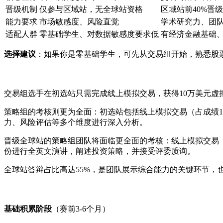
晋级机制
仅参与区域站，无全球站资格
区域站前40%晋
能力要求
市场敏感度、风险直觉
学术研究力、团
适配人群
零基础学生、对数据敏感度要求低
有经济金融基础
选择建议
：如果你是零基础学生，可先从交易组开始，熟悉股
交易组选手在初选站只需完成线上模拟交易，获得10万美元虚
策略组的考核则更为全面：初选站包括线上模拟交易（占成绩1
力、风险评估等多个维度进行深入分析。
晋级全球站的策略组团队将面临更全面的考核：线上模拟交易（1
份进行全英文演讲，阐述投资策略，并接受评委质询。
全球站答辩占比高达55%，是团队展示综合能力的关键环节，
基础积累阶段
（赛前3-6个月）