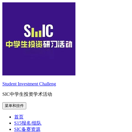
跳
至
内
容
Student Investment Challeng
SIC中学生投资学术活动
菜单和挂件
首页
S15报名/组队
SIC备赛资源