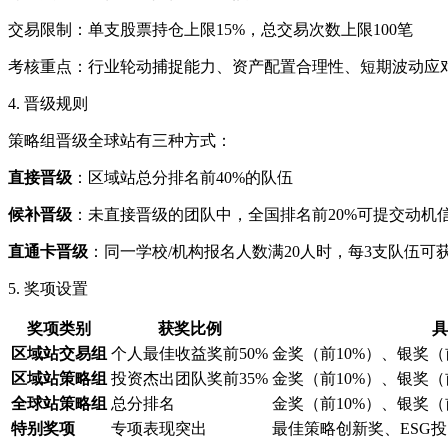
交易限制：单支股票持仓上限15%，总交易次数上限100笔
考核重点：行业轮动捕捉能力、资产配置合理性、短期波动应
4. 晋级规则
策略组晋级全球站有三种方式：
直接晋级
：区域站总分排名前40%的队伍
候补晋级
：未直接晋级的团队中，全国排名前20%可提交动机
直通卡晋级
：同一学校/机构报名人数满20人时，每3支队伍可
5. 奖项设置
奖项类别
获奖比例
具
区域站交易组
个人最佳收益奖前50%
金奖（前10%）、银奖（
区域站策略组
投资杰出团队奖前35%
金奖（前10%）、银奖（
全球站策略组
总分排名
金奖（前10%）、银奖（
特别奖项
专项表现突出
最佳策略创新奖、ESG