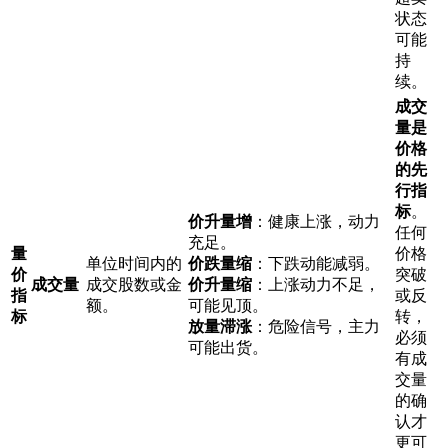
状态
可能
持
续。
成交
量是
价格
的先
行指
标
。
价升量增
：健康上涨，动力
任何
充足。
量
价格
单位时间内的
价跌量缩
：下跌动能减弱。
价
突破
成交量
成交股数或金
价升量缩
：上涨动力不足，
指
或反
额。
可能见顶。
标
转，
放量滞涨
：危险信号，主力
必须
可能出货。
有成
交量
的确
认才
更可