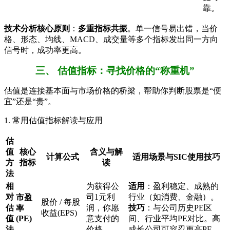
靠。
技术分析核心原则
：
多重指标共振
。单一信号易出错，当价
格、形态、均线、MACD、成交量等多个指标发出同一方向
信号时，成功率更高。
三、 估值指标：寻找价格的“称重机”
估值是连接基本面与市场价格的桥梁，帮助你判断股票是“便
宜”还是“贵”。
1. 常用估值指标解读与应用
估
值
核心
含义与解
计算公式
适用场景与SIC使用技巧
方
指标
读
法
相
为获得公
适用
：盈利稳定、成熟的
对
司1元利
行业（如消费、金融）。
市盈
股价 / 每股
估
润，你愿
技巧
：与公司历史PE区
率
收益(EPS)
值
(PE)
意支付的
间、行业平均PE对比。高
法
价格。
成长公司可容忍更高PE。