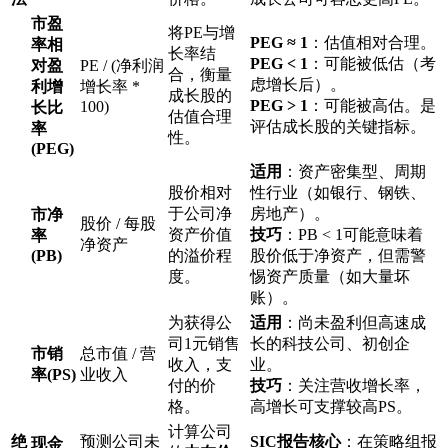
市盈
将PE与增
PEG ≈ 1
：估值相对合理。
率相
长率结
PEG < 1
：可能被低估（考
对盈
PE / (净利润
合，衡量
虑增长后）。
利增
增长率 *
成长股的
PEG > 1
：可能被高估。是
100)
长比
估值合理
评估成长股的关键指标。
率
性。
(PEG)
适用
：资产密集型、周期
股价相对
性行业（如银行、钢铁、
于公司净
房地产）。
市净
股价 / 每股
资产价值
技巧
：PB < 1可能意味着
率
净资产
(PB)
的溢价程
股价低于净资产，但需警
度。
惕资产质量（如大量坏
账）。
为获得公
适用
：尚未盈利但高速成
司1元销售
长的科技公司、初创企
市销
总市值 / 营
收入，支
业。
率(PS)
业收入
付的价
技巧
：关注营收增长率，
格。
高增长可支撑较高PS。
计算公司
绝
预测公司未
SIC报告核心
：在策略组报
现金