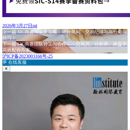
发
作
2026年3月27日
ml
布
上
者
上一篇
SIC商赛冲金奖攻略：评分规则、交易纪律与高分避坑
文
于
篇
技巧！
章
文
下
下一篇
SIC商赛团队分工与协作——交易员、分析师、操盘手
章：
篇
高效配合方案
导
文
沪ICP备2023003166号-25
航
章：
💬
在线客服
✕