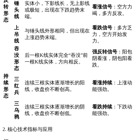
反
锤
实体小，下影线长，无上影线
转
看涨信号
：空方力
头
或极短，出现在下跌趋势末
形
竭，多方反攻。
线
端。
态
上
看跌信号
：多方乏
与锤头线外形相同，但出现在
吊
力，空方开始发
上涨趋势末端。
线
力。
吞
强反转信号
：阳包
没
后一根K线实体完全“吞没”前
阴看涨，阴包阳看
形
一根K线实体，方向相反。
跌。
态
持
三
续
连续三根实体逐渐增长的阳
看涨持续
：上涨动
红
形
线，收盘价不断创高。
能强劲。
兵
态
三
连续三根实体逐渐增长的阴
看跌持续
：下跌动
乌
线，收盘价不断创低。
能强劲。
鸦
2. 核心技术指标与应用