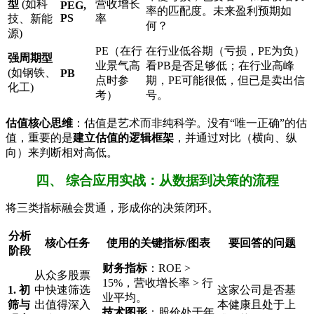
型
​ (如科
营收增长
PEG,
率的匹配度。未来盈利预期如
PS
技、新能
率
何？
源)
PE（在行
在行业低谷期（亏损，PE为负）
强周期型
业景气高
看PB是否足够低；在行业高峰
(如钢铁、
PB
点时参
期，PE可能很低，但已是卖出信
化工)
考）
号。
估值核心思维
：估值是艺术而非纯科学。没有“唯一正确”的估
值，重要的是
建立估值的逻辑框架
，并通过对比（横向、纵
向）来判断相对高低。
四、 综合应用实战：从数据到决策的流程
将三类指标融会贯通，形成你的决策闭环。
分析
核心任务
使用的关键指标/图表
要回答的问题
阶段
财务指标
：ROE >
从众多股票
15%，营收增长率 > 行
1. 初
中快速筛选
这家公司是否基
业平均。
筛与
出值得深入
本健康且处于上
技术图形
：股价处于年