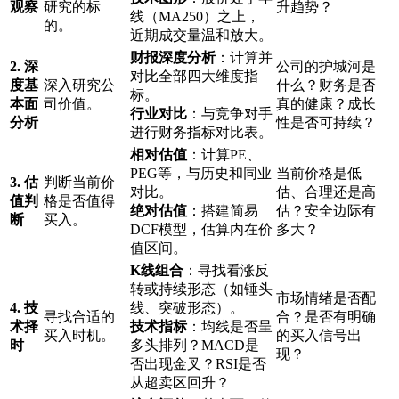
观察
研究的标
升趋势？
线（MA250）之上，
的。
近期成交量温和放大。
财报深度分析
：计算并
2. 深
公司的护城河是
对比全部四大维度指
度基
深入研究公
什么？财务是否
标。
本面
司价值。
真的健康？成长
行业对比
：与竞争对手
分析
性是否可持续？
进行财务指标对比表。
相对估值
：计算PE、
PEG等，与历史和同业
当前价格是低
3. 估
判断当前价
对比。
估、合理还是高
值判
格是否值得
绝对估值
：搭建简易
估？安全边际有
断
买入。
DCF模型，估算内在价
多大？
值区间。
K线组合
：寻找看涨反
转或持续形态（如锤头
市场情绪是否配
4. 技
线、突破形态）。
寻找合适的
合？是否有明确
术择
技术指标
：均线是否呈
买入时机。
的买入信号出
时
多头排列？MACD是
现？
否出现金叉？RSI是否
从超卖区回升？