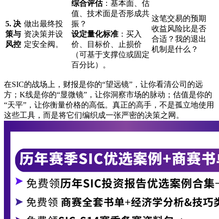
综合评估
：基本面、估
值、技术面是否形成共
这笔交易的预期
5. 决
做出最终投
振？
收益风险比是否
策与
资决策并设
设定量化标准
：买入
合适？我的退出
风控
定安全阀。
价、目标价、止损价
机制是什么？
（可基于支撑位或固定
百分比）。
在SIC的战场上，财报是你的“望远镜”，让你看清公司的远
方；K线是你的“显微镜”，让你洞察市场的脉动；估值是你的
“天平”，让你衡量价格的高低。真正的高手，不是孤立地使用
这些工具，而是将它们编织成一张严密的决策之网。