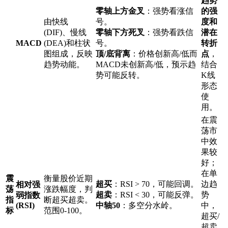
趋势
零轴上方金叉
：强势看涨信
的强
由快线
号。
度和
(DIF)、慢线
零轴下方死叉
：强势看跌信
潜在
MACD
(DEA)和柱状
号。
转折
图组成，反映
顶/底背离
：价格创新高/低而
点
，
趋势动能。
MACD未创新高/低，预示趋
结合
势可能反转。
K线
形态
使
用。
在震
荡市
中效
果较
好；
在单
震
衡量股价近期
超买
：RSI > 70，可能回调。
边趋
相对强
荡
涨跌幅度，判
超卖
：RSI < 30，可能反弹。
势
弱指数
指
断超买超卖。
(RSI)
中轴50
：多空分水岭。
中，
标
范围0-100。
超买/
超卖