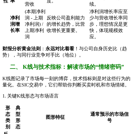
性
率
度。
营收
续。
(本期净利
净利润增长率应至
净利
润 - 上期
反映公司盈利能力
少与营收增长率同
润增
净利润) /
的增长趋势，比营
步，理想情况是更
长率
上期净利
收增长更重要。
快，体现规模效
润
应。
财报分析黄金法则
：
永远对比着看
！与公司自身历史比（趋
势），与同行业竞争对手比（地位）。
二、 K线与技术指标：解读市场的“情绪密码”
K线图记录了市场每一刻的博弈，技术指标则是对这些行为的
量化。在SIC交易中，它们帮助你判断买卖时机和市场情绪。
1. 关键K线形态与市场语言
形
典
态
型
通常预示的市场信
图形特征
类
形
号
别
态