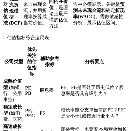
的
内在价
对
来自由现金
告中必须展示。关键是
预
流折
值
，是理
估
流，并用折
测未来现金流
和确定
折现
现模
论上最严
值
现率换算成
率(WACC)
。需做敏感性
型
谨的估值
法
当前价值。
分析，展示估值区间。
(DCF)
方法。
2. 估值指标综合运用表
优先
关注
辅助参考
公司类型
的估
分析要点
指标
值指
标
成熟价值
型
​ (如银
PE、PB是否处于历史低位？股
PE,
股息率
PB
行、公用
息率是否具有吸引力？
事业)
稳定成长
增长率能否支撑当前的PE？PEG
PE,
型
​ (如消
PS
PEG
是否小于1或接近行业平均？
费、医药)
高速成长
即使亏损，也要看PS和营收增长