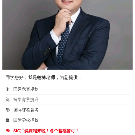
同学您好，我是
翰林老师
，为您提供：
🎯
国际竞赛规划
🚀
留学背景提升
📚
国际课程备考
🏫
国际学校择校
🎁
SIC冲奖课程来啦！各个基础皆可！