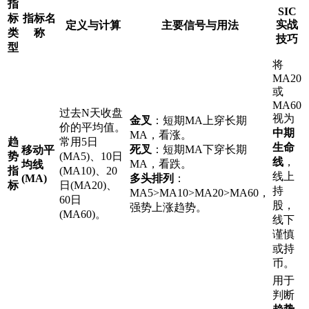
指
SIC
标
指标名
实战
定义与计算
主要信号与用法
类
称
技巧
型
将
MA20
或
MA60
过去N天收盘
视为
金叉
：短期MA上穿长期
价的平均值。
中期
MA，看涨。
趋
常用5日
生命
死叉
：短期MA下穿长期
移动平
势
(MA5)、10日
线
，
MA，看跌。
均线
指
(MA10)、20
线上
(MA)
多头排列
：
标
日(MA20)、
持
MA5>MA10>MA20>MA60，
60日
股，
强势上涨趋势。
(MA60)。
线下
谨慎
或持
币。
用于
判断