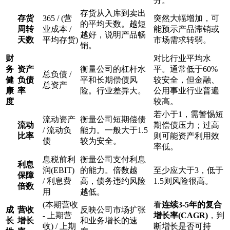
分。
存货从入库到卖出
存货
365 / (营
突然大幅增加，可
的平均天数。越短
周转
业成本 /
能预示产品滞销或
越好，说明产品畅
天数
平均存货)
市场需求转弱。
销。
财
对比行业平均水
务
资产
衡量公司的杠杆水
平。通常低于60%
总负债 /
健
负债
平和长期偿债风
较安全，但金融、
总资产
康
率
险。行业差异大。
公用事业行业普遍
度
较高。
若小于1，需警惕短
流动资产
衡量公司短期偿债
流动
期偿债压力；过高
/ 流动负
能力。一般大于1.5
比率
则可能资产利用效
债
较为安全。
率低。
息税前利
衡量公司支付利息
利息
润(EBIT)
的能力。倍数越
至少应大于3，低于
保障
/ 利息费
高，债务违约风险
1.5则风险很高。
倍数
用
越低。
(本期营收
看
连续3-5年的复合
成
营收
反映公司市场扩张
- 上期营
增长率(CAGR)
，判
长
增长
和业务增长的速
收) / 上期
断增长是否可持