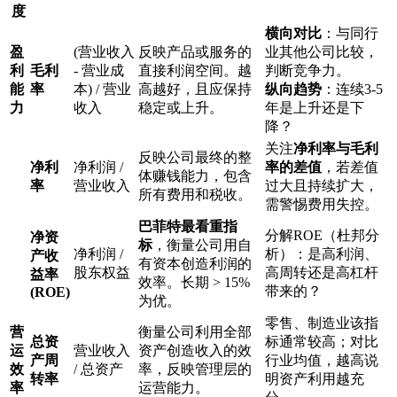
度
横向对比
：与同行
盈
(营业收入
反映产品或服务的
业其他公司比较，
利
毛利
- 营业成
直接利润空间。越
判断竞争力。
能
率
本) / 营业
高越好，且应保持
纵向趋势
：连续3-5
力
收入
稳定或上升。
年是上升还是下
降？
关注
净利率与毛利
反映公司最终的整
净利
净利润 /
率的差值
，若差值
体赚钱能力，包含
率
营业收入
过大且持续扩大，
所有费用和税收。
需警惕费用失控。
巴菲特最看重指
分解ROE（杜邦分
净资
标
，衡量公司用自
净利润 /
析）：是高利润、
产收
有资本创造利润的
股东权益
高周转还是高杠杆
益率
效率。长期 > 15%
带来的？
(ROE)
为优。
零售、制造业该指
营
衡量公司利用全部
总资
标通常较高；对比
运
营业收入
资产创造收入的效
产周
行业均值，越高说
效
/ 总资产
率，反映管理层的
转率
明资产利用越充
率
运营能力。