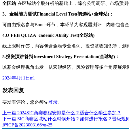
全国站-
在区域站个股分析的基础上，综合公司调研、市场预测
3、金融能力测试Financial Level Test(初选站+全球站)：
可自由报名参与Bonus环节，本环节为客观题测评，内容包
4.U-FEB QUIZA cademic Ability Test(全球站)
线上限时作答，内容包含金融专业名词、投资基础知识等，测
5.投资演讲答辩Investment Strategy Presentation(全球站)：
以基金经理视角出发，从宏观经济、风险管理等多个角度展示
发
作
2024年4月1日
ml
布
者
发表回复
于
要发表评论，您必须先
登录
。
上
上一篇
2024SIC商赛赛程安排是什么？适合什么学生参加？
文
篇
下
下一篇
SIC商赛区域站什么时候开始？如何进行报名？晋级规
章
文
篇
沪ICP备2023003166号-25