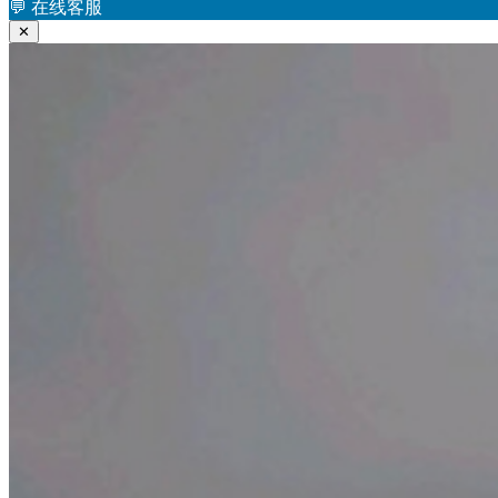
章：
文
💬
在线客服
导
章：
✕
航