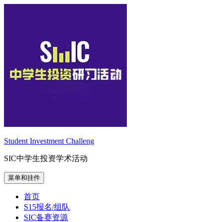
跳
至
内
容
Student Investment Challeng
SIC中学生投资学术活动
菜单和挂件
首页
S15报名/组队
SIC备赛资源