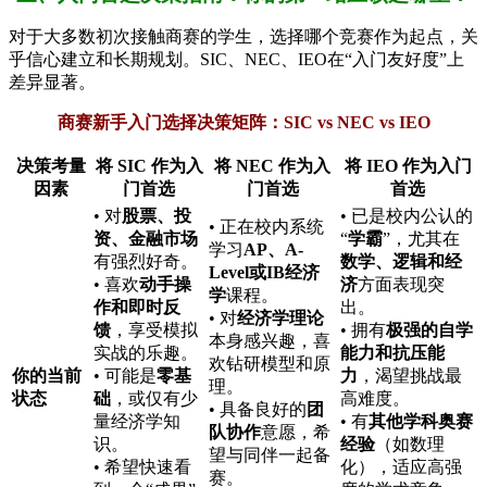
对于大多数初次接触商赛的学生，选择哪个竞赛作为起点，关
乎信心建立和长期规划。SIC、NEC、IEO在“入门友好度”上
差异显著。
商赛新手入门选择决策矩阵：SIC vs NEC vs IEO
决策考量
将 SIC 作为入
将 NEC 作为入
将 IEO 作为入门
因素
门首选
门首选
首选
• 对
股票、投
• 已是校内公认的
• 正在校内系统
资、金融市场
“
学霸
”，尤其在
学习
AP、A-
有强烈好奇。
数学、逻辑和经
Level或IB经济
• 喜欢
动手操
济
方面表现突
学
课程。
作和即时反
出。
• 对
经济学理论
馈
，享受模拟
• 拥有
极强的自学
本身感兴趣，喜
实战的乐趣。
能力和抗压能
欢钻研模型和原
你的当前
• 可能是
零基
力
，渴望挑战最
理。
状态
础
，或仅有少
高难度。
• 具备良好的
团
量经济学知
• 有
其他学科奥赛
队协作
意愿，希
识。
经验
（如数理
望与同伴一起备
• 希望快速看
化），适应高强
赛。