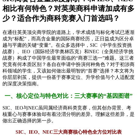
相比有何特色？对英美商科申请加成有多
少？适合作为商科竞赛入门首选吗？
在通往英美顶尖商学院的道路上，学术成绩与标化考试已逐渐
成为“标配”，而高含金量的国际商赛经历，正日益成为区分卓
越与平庸的关键“变量”。在众多选择中，SIC（中学生投资挑
战赛）、IEO（国际经济学奥林匹克）和NEC（全美经济学挑
战赛）构成了中国学生最常面临的“商赛三选一”难题。这三者
究竟有何本质区别？各自在申请中扮演何种角色？对于初涉商
科领域的学生，又该如何做出最明智的“首赛”选择？本文将为
你层层剥茧，提供一份基于赛事定位、升学价值与个人适配度
的深度决策指南。
一、核心定位与特色对比：三大赛事的“基因图谱”
SIC、IEO与NEC虽同属经济商科类竞赛，但其创办背景、考
核重心与赛事体验却有着泾渭分明的差异。理解这些差异，是
做出正确选择的第一步。
SIC、IEO、NEC三大商赛核心特色全方位对比表