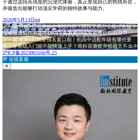
于通过这段高强度的沉浸式体验，真正发现自己的热情所在，
并锻造出能够打动顶尖学府的独特故事与能力。
发
作
2026年5月13日
ml
布
上
者
上一篇
拆解SIC商赛核心考核内容！模拟交易怎么稳住收益？
文
于
篇
策略报告写作有哪些技巧？备赛重点该主攻哪些知识点？
章
文
下
下一篇
把握SIC商赛报名窗口期！初高中适配年级有哪些要
章：
篇
求？零基础入门能不能快速上手？商科背景提升价值大不大？
导
文
沪ICP备2023003166号-25
航
章：
💬
在线客服
✕