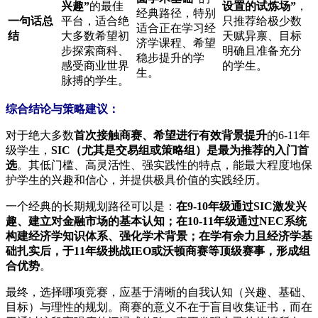
兴趣”
的最佳
设置的试炼场”
，
经典路径，特别
一句话总
平台，适合绝
只推荐给极少数
适合正在学习经
结
大多数希望初
天赋异禀、目标
济学课程、希望
步探索商科、
明确且准备充分
稳步提升的学
感受商业世界
的学生。
生。
脉搏的学生。
综合结论与策略建议：
对于绝大多数
首次接触商赛、希望进行有效背景提升
的6-11年
级学生，
SIC（尤其是交易组或策略组）是最为推荐的入门首
选
。其低门槛、高灵活性、强实践性的特点，能最大程度地保
护学生的兴趣和信心，并提供极具价值的实践经历。
一个经典的长期规划路径可以是：
在9-10年级通过SIC激发兴
趣、建立对金融市场的基本认知；在10-11年级通过NEC系统
构建经济学知识体系、强化学术背景；在学有余力且经济学基
础扎实后，于11年级挑战IEO或沃顿商赛等顶级赛事，形成组
合优势
。
最终，选择哪项竞赛，应基于清晰的自我认知（兴趣、基础、
目标）与理性的规划。商赛的意义不在于盲目收集证书，而在