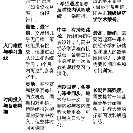
到一个“成果”
度的学术竞争。
• 希望通过竞赛
（如投资收益
• 目标非常明确，
反哺校内课程成
率、一份报
即冲击
顶级经济
绩
，一举两得。
告）。
学学术荣誉
。
最低，最平
中等，有清晰路
滑
。交易组几
最高，陡峭
。需
径
。Pre组为初学
乎无门槛，策
要远超高中课本
者设计，与高中
入门难度
略组虽有挑
的经济学知识储
经济学课程衔接
与学习曲
战，但通过团
备和强大的数学
紧密，备赛过程
线
队分工和系统
应用能力，通常
本身就是一次高
学习，3个月
需要长期准备和
效的课程复习与
内可达到参赛
专门训练。
深化。
水平。
灵活
。春季赛
周期固定，备赛
和秋季赛每年
长期且高强度
。
与课业同步
。通
两次机会，周
需要提前一年甚
时间投入
常每年一次，备
期相对明确。
至更早开始准
与备赛周
赛内容与校内课
策略组报告撰
备，进行大量的
期
程大量重叠，可
写需要集中投
拓展阅读和解题
以融入日常学
入，但整体时
训练。
习。
间可调控。