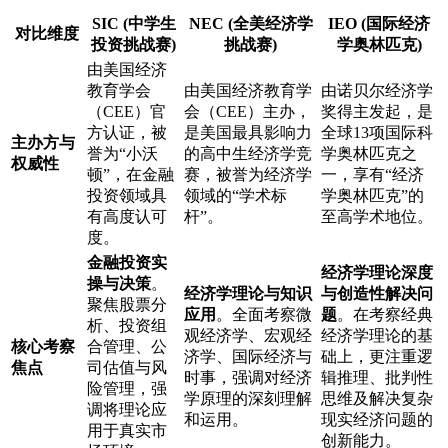
SIC (中学生
NEC (全美经济学
IEO (国际经济
对比维度
投资挑战赛)
挑战赛)
学奥林匹克)
由美国经济
教育学会
由美国经济教育学
由诺贝尔经济学
（CEE）官
会（CEE）主办，
奖得主发起，是
方认证，被
是美国最具影响力
全球13项国际科
主办方与
誉为“小沃
的高中生经济学竞
学奥林匹克之
权威性
顿”，在金融
赛，被誉为经济学
一，享有“经济
投资领域具
领域的“学术标
学奥林匹克”的
有高度认可
杆”。
至高学术地位。
度。
金融投资实
经济学理论深度
操与决策
。
经济学理论与知识
与创造性解决问
聚焦股票分
应用
。全面考察微
题
。在考察经典
析、投资组
观经济学、宏观经
经济学理论的基
核心考察
合管理、公
济学、国际经济与
础上，更注重逻
焦点
司估值与风
时事，强调对经济
辑推理、批判性
险管理，强
学原理的深刻理解
思维及解决复杂
调将理论应
和运用。
现实经济问题的
用于真实市
创新能力。