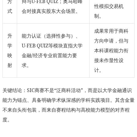
方
辩与U-FEB QUIZ；奥马哈峰
性模拟交易机
式
会对接真实股东大会场景。
制。
成果常用于商科
升
能力认证（选择性参与）、
方向申请，但与
学
U-FEB QUIZ等模块直指大学
本科课程能力衔
映
金融/经济专业前置能力要
接未作显性设
射
求。
计。
关键结论：SIC商赛不是“泛商科活动”，而是以大学金融通识
能力为锚点、具备明确学术纵深感的学科实践项目。其含金量
不来自头衔包装，而来自赛程结构与高校能力模型的对齐程
度。