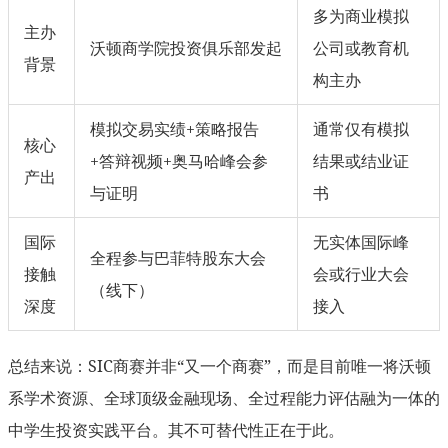
多为商业模拟
主办
沃顿商学院投资俱乐部发起
公司或教育机
背景
构主办
模拟交易实绩+策略报告
通常仅有模拟
核心
+答辩视频+奥马哈峰会参
结果或结业证
产出
与证明
书
国际
无实体国际峰
全程参与巴菲特股东大会
接触
会或行业大会
（线下）
深度
接入
总结来说：SIC商赛并非“又一个商赛”，而是目前唯一将沃顿
系学术资源、全球顶级金融现场、全过程能力评估融为一体的
中学生投资实践平台。其不可替代性正在于此。