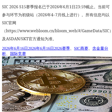
SIC 2026 S15赛季报名已于2026年6月1日23:59截止。当前可
参与环节为初级站（2026年4–7月线上进行）。所有信息均以
SIC官网
（https://www.webloom.cn/bloom_web/#/GameData/SIC
及ASDAN/SKT官方通知为准。
发
标
2026年6月16日
2026年6月16日
2026赛季
、
SIC商赛
、
含金量分
布
签
析
、
国际竞赛
于