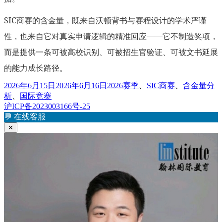
SIC商赛的含金量，既来自沃顿背书与赛程设计的学术严谨
性，也来自它对真实申请逻辑的精准回应——它不制造奖项，
而是提供一条可被高校识别、可被招生官验证、可被文书延展
的能力成长路径。
发
标
2026年6月15日
2026年6月16日
2026赛季
、
SIC商赛
、
含金量分
布
签
析
、
国际竞赛
于
沪ICP备2023003166号-25
💬
在线客服
✕