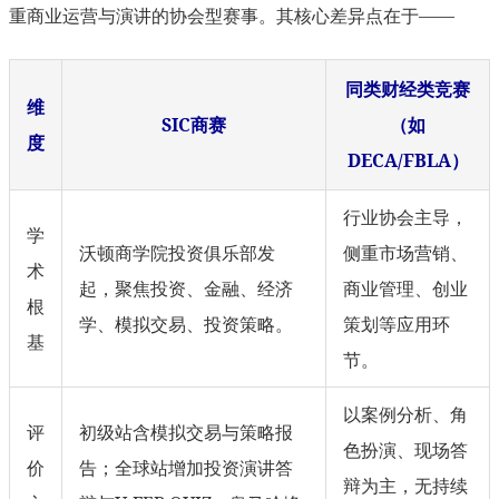
重商业运营与演讲的协会型赛事。其核心差异点在于——
同类财经类竞赛
维
SIC商赛
（如
度
DECA/FBLA）
行业协会主导，
学
沃顿商学院投资俱乐部发
侧重市场营销、
术
起，聚焦投资、金融、经济
商业管理、创业
根
学、模拟交易、投资策略。
策划等应用环
基
节。
以案例分析、角
评
初级站含模拟交易与策略报
色扮演、现场答
价
告；全球站增加投资演讲答
辩为主，无持续