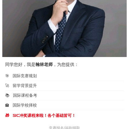
同学您好，我是
翰林老师
，为您提供：
🎯
国际竞赛规划
🚀
留学背景提升
📚
国际课程备考
🏫
国际学校择校
🎁
SIC冲奖课程来啦！各个基础皆可！
竞赛报名/福利领取