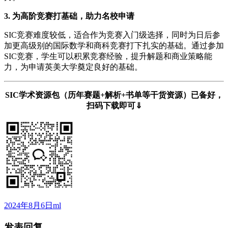
3. 为高阶竞赛打基础，助力名校申请
SIC竞赛难度较低，适合作为竞赛入门级选择，同时为日后参
加更高级别的国际数学和商科竞赛打下扎实的基础。通过参加
SIC竞赛，学生可以积累竞赛经验，提升解题和商业策略能
力，为申请英美大学奠定良好的基础。
SIC学术资源包（历年赛题+解析+书单等干货资源）已备好，
扫码下载即可⇓
发
作
2024年8月6日
ml
布
者
发表回复
于