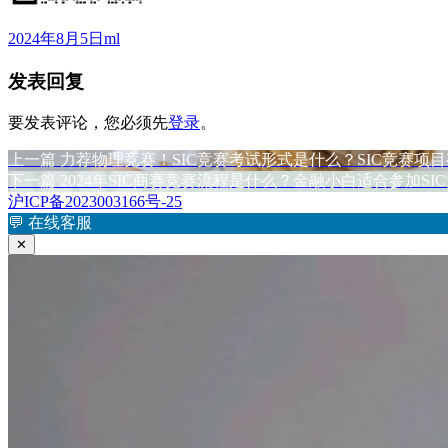
发
作
2024年8月5日
ml
布
者
发表回复
于
要发表评论，您必须先
登录
。
上
上一篇
力荐物理竞赛！SIC竞赛考试形式是什么？SIC竞赛项
文
篇
下
下一篇
2024年SIC商赛竞赛流程是什么？金融小白适合参加SI
章
文
篇
沪ICP备2023003166号-25
章：
文
💬
在线客服
导
章：
✕
航