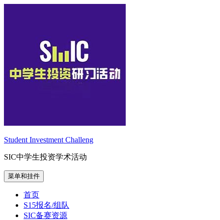
跳
至
内
容
Student Investment Challeng
SIC中学生投资学术活动
菜单和挂件
首页
S15报名/组队
SIC备赛资源