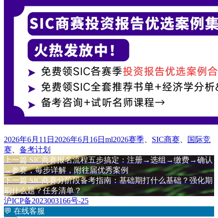
发
作
标
2026年6月11日
2026年6月16日
ml
2026赛季
、
SIC商赛
、
国际竞
布
者
签
赛
、
备考计划
于
上
上一篇
SIC商赛报名流程五步搞定：注册→选组→缴费→确认
文
篇
→参赛，每步详解，附往届优秀案例
章
文
下
下一篇
SIC商赛分阶段备考指南：基础期打什么基础？强化期
章：
篇
刷什么题？任务清单？
导
文
沪ICP备2023003166号-25
航
章：
💬
在线客服