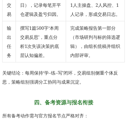
交
日），记录每笔开平
1人主操盘、2人风控、1
易
仓逻辑及盈亏归因。
人记录，形成交易日志。
输
撰写1篇500字‘本周
完成策略报告第一部分
出
交易反思’，重点分
（市场研判与标的筛选逻
任
析1次失误决策的底
辑），由组长统稿并组织
务
层认知偏差。
内部评审。
关键结论：每周保持‘学–练–写’闭环，交易组别侧重个体反
思，策略组别强调分工协同与成果沉淀。
四、备考资源与报名衔接
所有备考动作需与官方报名节点严格对齐：