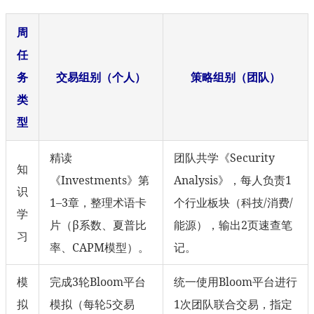
周
任
务
交易组别（个人）
策略组别（团队）
类
型
精读
团队共学《Security
知
《Investments》第
Analysis》，每人负责1
识
1–3章，整理术语卡
个行业板块（科技/消费/
学
片（β系数、夏普比
能源），输出2页速查笔
习
率、CAPM模型）。
记。
模
完成3轮Bloom平台
统一使用Bloom平台进行
拟
模拟（每轮5交易
1次团队联合交易，指定