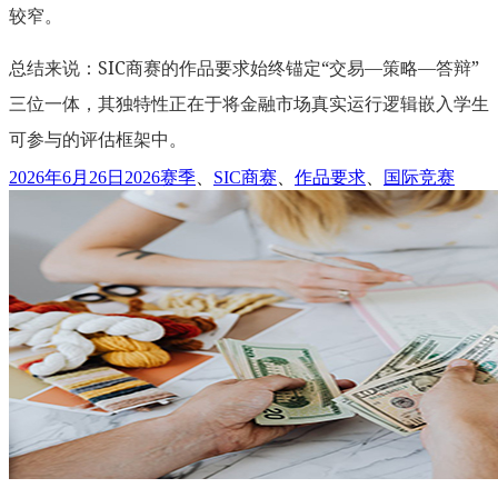
较窄。
总结来说：SIC商赛的作品要求始终锚定“交易—策略—答辩”
三位一体，其独特性正在于将金融市场真实运行逻辑嵌入学生
可参与的评估框架中。
发
标
2026年6月26日
2026赛季
、
SIC商赛
、
作品要求
、
国际竞赛
布
签
于