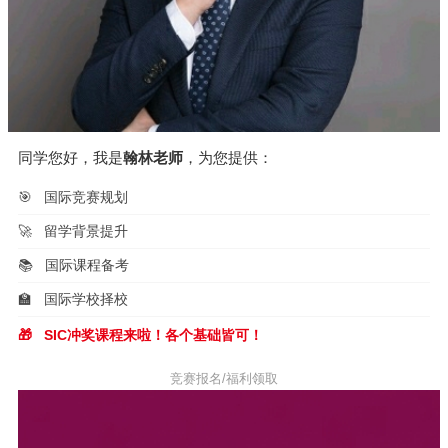
同学您好，我是
翰林老师
，为您提供：
🎯
国际竞赛规划
🚀
留学背景提升
📚
国际课程备考
🏫
国际学校择校
🎁
SIC冲奖课程来啦！各个基础皆可！
竞赛报名/福利领取