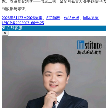
致、表达是否清晰——而这三项，全部可在官方赛事数据中找
到依据与印证。
发
标
2026年6月23日
2026赛季
、
SIC商赛
、
作品要求
、
国际竞赛
布
签
沪ICP备2023003166号-25
于
💬
在线客服
✕