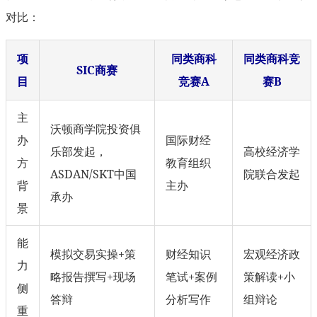
对比：
项
同类商科
同类商科竞
SIC商赛
目
竞赛A
赛B
主
沃顿商学院投资俱
办
国际财经
乐部发起，
高校经济学
方
教育组织
ASDAN/SKT中国
院联合发起
背
主办
承办
景
能
模拟交易实操+策
财经知识
宏观经济政
力
略报告撰写+现场
笔试+案例
策解读+小
侧
答辩
分析写作
组辩论
重