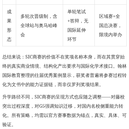
成
单轮笔试
多轮次晋级制，含
区域赛+全
果
+答辩，无
全球站与奥马哈峰
国总决赛，
形
国际延伸
会
限境内举办
态
环节
总结来说：SIC商赛的价值不在奖项名称本身，而在其贯穿始
终的真实商业情境、结构化产出要求与国际化学术接口。翰林
国际教育整理的往届优秀案例显示，获奖者普遍将参赛过程转
化为文书中的能力证据链，而非仅罗列奖项结果。
升学路径不同，SIC商赛的呈现方式也应随之调整——对藤校
突出过程深度，对G5强调知识迁移，对国内名校侧重能力转
化。所有策略，均需以官方赛事数据为锚点，真实、具体、可
验证。