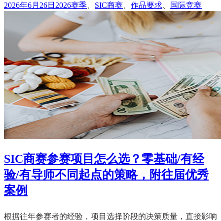
发
标
2026年6月26日
2026赛季
、
SIC商赛
、
作品要求
、
国际竞赛
布
签
于
SIC商赛参赛项目怎么选？零基础/有经
验/有导师不同起点的策略，附往届优秀
案例
根据往年参赛者的经验，项目选择阶段的决策质量，直接影响