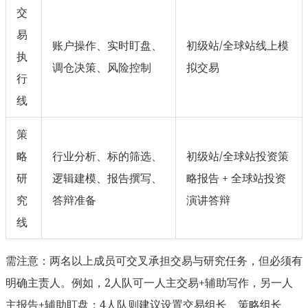
交
易
账户操作、实时盯盘、
初级站/全球站线上模
执
调仓决策、风险控制
拟交易
行
线
策
略
行业分析、标的筛选、
初级站/全球站投资策
研
逻辑建模、报告撰写、
略报告 + 全球站投资
究
答辩准备
演讲答辩
线
需注意：两名以上成员可交叉承担交易与研究任务，但必须有
明确主责人。例如，2人队可一人主交易+辅助写作，另一人
主报告+辅助盯盘；4人队则建议设置交易组长、策略组长、