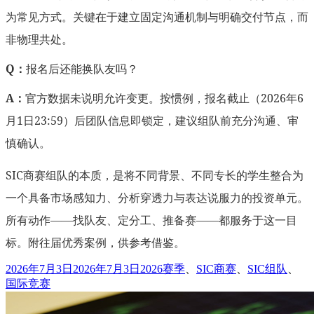
为常见方式。关键在于建立固定沟通机制与明确交付节点，而
非物理共处。
Q：
报名后还能换队友吗？
A：
官方数据未说明允许变更。按惯例，报名截止（2026年6
月1日23:59）后团队信息即锁定，建议组队前充分沟通、审
慎确认。
SIC商赛组队的本质，是将不同背景、不同专长的学生整合为
一个具备市场感知力、分析穿透力与表达说服力的投资单元。
所有动作——找队友、定分工、推备赛——都服务于这一目
标。附往届优秀案例，供参考借鉴。
发
标
2026年7月3日
2026年7月3日
2026赛季
、
SIC商赛
、
SIC组队
、
布
签
国际竞赛
于