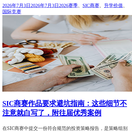
发
标
2026年7月3日
2026年7月3日
2026赛季
、
SIC商赛
、
升学价值
、
布
签
国际竞赛
于
SIC商赛作品要求避坑指南：这些细节不
注意就白写了，附往届优秀案例
在SIC商赛中提交一份符合规范的投资策略报告，是策略组别